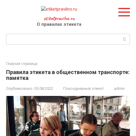
Перейти
к
контенту
etiketpravilno.ru
О правилах этикета
Поиск:
Главная страница
Правила этикета в общественном транспорте:
памятка
Опубликовано:
05.08.2022
Повседневный этикет
admin