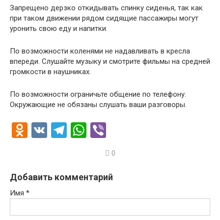
Запрещено дерзко откидывать спинку сиденья, так как
при таком движении рядом сидящие пассажиры могут
уронить свою еду и напитки.
По возможности коленями не надавливать в кресла
впереди. Слушайте музыку и смотрите фильмы на средней
громкости в наушниках.
По возможности ограничьте общение по телефону.
Окружающие не обязаны слушать ваши разговоры.
O
V
T
W
Vi
d
K
el
h
b
0
n
e
at
er
o
gr
s
Добавить комментарий
kl
a
A
Имя
*
a
m
p