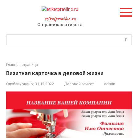
Перейти
к
контенту
etiketpravilno.ru
О правилах этикета
Поиск:
Главная страница
Визитная карточка в деловой жизни
Опубликовано:
31.12.2022
Деловой этикет
admin