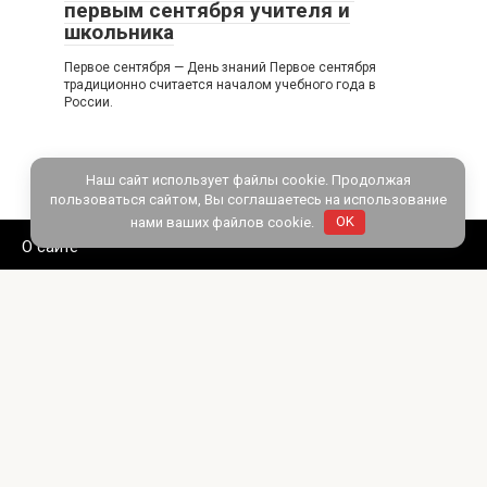
первым сентября учителя и
школьника
Первое сентября — День знаний Первое сентября
традиционно считается началом учебного года в
России.
Наш сайт использует файлы cookie. Продолжая
пользоваться сайтом, Вы соглашаетесь на использование
нами ваших файлов cookie.
OK
О сайте
Политика конфиденциальности
© 2026 etiketpravilno.ru Все права защищены
При копировании материалов сайта необходимо
указывать ссылку на источник