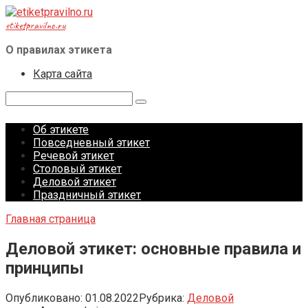
Перейти
к
etiketpravilno.ru
контенту
О правилах этикета
Карта сайта
Поиск:
Об этикете
Повседневный этикет
Речевой этикет
Столовый этикет
Деловой этикет
Праздничный этикет
Главная страница
Деловой этикет: основные правила и
принципы
Опубликовано:
01.08.2022
Рубрика:
Деловой